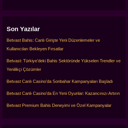
Son Yazılar
Betvast Bahis: Canlı Girişte Yeni Düzenlemeler ve
Kullanıcıları Bekleyen Fırsatlar
Betvast: Türkiye’deki Bahis Sektöründe Yükselen Trendler ve
Yenilikçi Çözümler
Betvast Canlı Casino’da Sonbahar Kampanyaları Başladı
Betvast Canlı Casino’da En Yeni Oyunlar: Kazancınızı Artırın
Betvast Premium Bahis Deneyimi ve Özel Kampanyalar