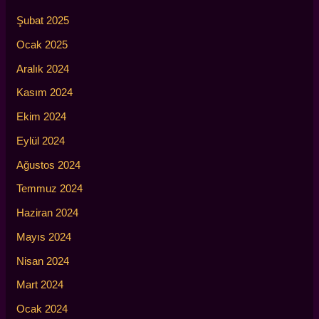
Şubat 2025
Ocak 2025
Aralık 2024
Kasım 2024
Ekim 2024
Eylül 2024
Ağustos 2024
Temmuz 2024
Haziran 2024
Mayıs 2024
Nisan 2024
Mart 2024
Ocak 2024