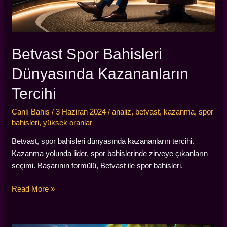
Betvast Spor Bahisleri
Dünyasında Kazananların
Tercihi
Canlı Bahis
/
3 Haziran 2024
/
analiz
,
betvast
,
kazanma
,
spor
bahisleri
,
yüksek oranlar
Betvast, spor bahisleri dünyasında kazananların tercihi.
Kazanma yolunda lider, spor bahislerinde zirveye çıkanların
seçimi. Başarının formülü, Betvast ile spor bahisleri.
Betvast
Read More »
Spor
Bahisleri
Dünyasında