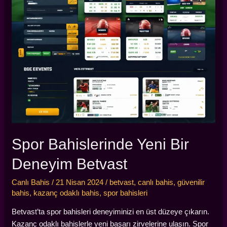
Spor Bahislerinde Yeni Bir
Deneyim Betvast
Canlı Bahis
/
21 Nisan 2024
/
betvast
,
canlı bahis
,
güvenilir
bahis
,
kazanç odaklı bahis
,
spor bahisleri
Betvast’ta spor bahisleri deneyiminizi en üst düzeye çıkarın.
Kazanç odaklı bahislerle yeni başarı zirvelerine ulaşın. Spor