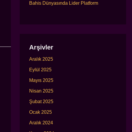
Bahis Dünyasında Lider Platform
Arşivler
Aralık 2025
Eylül 2025
Mayıs 2025
Nisan 2025
Şubat 2025
Ocak 2025
Aralık 2024