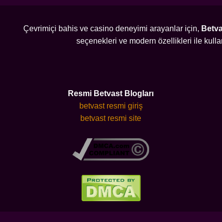
Çevrimiçi bahis ve casino deneyimi arayanlar için,
Betva
seçenekleri ve modern özellikleri ile kull
Resmi Betvast Blogları
betvast resmi giriş
betvast resmi site