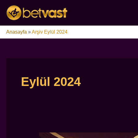
İçeriğe
atla
Anasayfa
»
Arşiv Eylül 2024
Eylül 2024