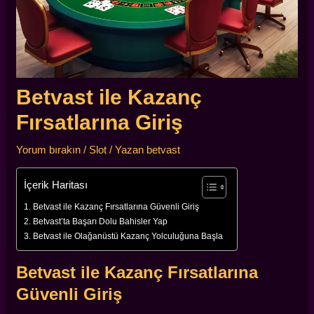
Betvast ile Kazanç
Fırsatlarına Giriş
Yorum bırakın
/
Slot
/ Yazan
betvast
İçerik Haritası
Betvast ile Kazanç Fırsatlarına Güvenli Giriş
Betvast’ta Başarı Dolu Bahisler Yap
Betvast ile Olağanüstü Kazanç Yolculuğuna Başla
Betvast ile Kazanç Fırsatlarına
Güvenli Giriş