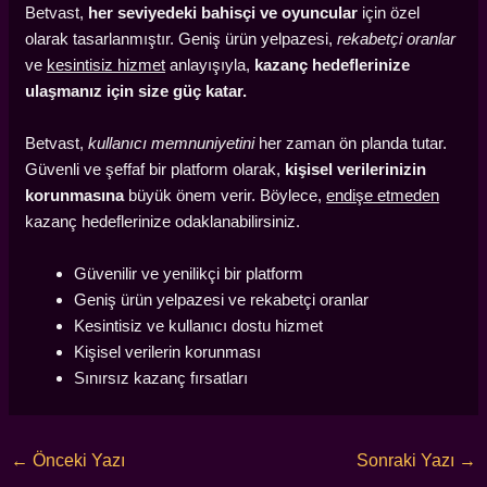
Betvast,
her seviyedeki bahisçi ve oyuncular
için özel
olarak tasarlanmıştır. Geniş ürün yelpazesi,
rekabetçi oranlar
ve
kesintisiz hizmet
anlayışıyla,
kazanç hedeflerinize
ulaşmanız için size güç katar.
Betvast,
kullanıcı memnuniyetini
her zaman ön planda tutar.
Güvenli ve şeffaf bir platform olarak,
kişisel verilerinizin
korunmasına
büyük önem verir. Böylece,
endişe etmeden
kazanç hedeflerinize odaklanabilirsiniz.
Güvenilir ve yenilikçi bir platform
Geniş ürün yelpazesi ve rekabetçi oranlar
Kesintisiz ve kullanıcı dostu hizmet
Kişisel verilerin korunması
Sınırsız kazanç fırsatları
←
Önceki Yazı
Sonraki Yazı
→