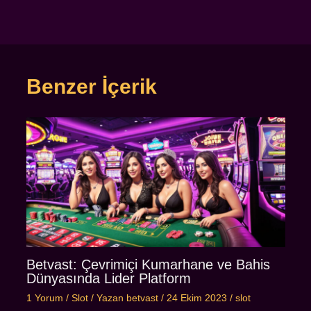
Benzer İçerik
Betvast: Çevrimiçi Kumarhane ve Bahis
Dünyasında Lider Platform
1 Yorum
/
Slot
/ Yazan
betvast
/
24 Ekim 2023
/
slot