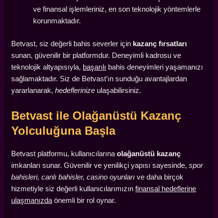
ve finansal işlemleriniz, en son teknolojik yöntemlerle
korunmaktadır.
Betvast, siz değerli bahis severler için
kazanç fırsatları
sunan, güvenilir bir platformdur. Deneyimli kadrosu ve
teknolojik altyapısıyla,
başarılı
bahis deneyimleri yaşamanızı
sağlamaktadır. Siz de Betvast’ın sunduğu avantajlardan
yararlanarak,
hedeflerinize
ulaşabilirsiniz.
Betvast ile Olağanüstü Kazanç
Yolculuğuna Başla
Betvast platformu, kullanıcılarına
olağanüstü kazanç
imkanları sunar. Güvenilir ve yenilikçi yapısı sayesinde,
spor
bahisleri, canlı bahisler, casino oyunları
ve daha birçok
hizmetiyle siz değerli kullanıcılarımızın
finansal hedeflerine
ulaşmanızda
önemli bir rol oynar.