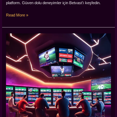
platform. Güven dolu deneyimler için Betvast’ı keşfedin.
Betvast:
Read More »
Güvenilir
ve
Şeffaf
Bir
Bahis
Deneyimi