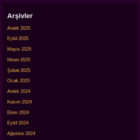
Arşivler
Aralık 2025
Eylül 2025
Mayıs 2025
Nisan 2025
Şubat 2025
Ocak 2025
Aralık 2024
Kasım 2024
Ekim 2024
Eylül 2024
Ağustos 2024