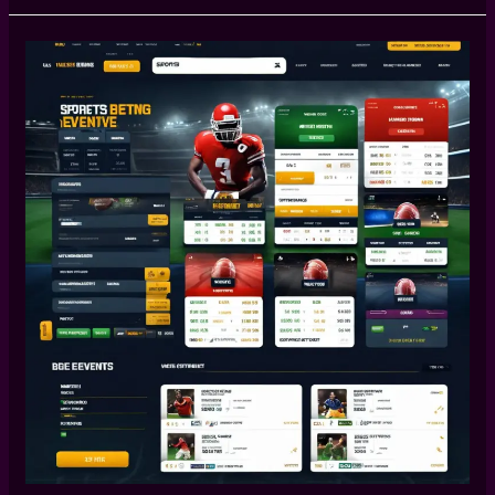
İçin
Vazgeçilmez
Bahis
Platformu
Betvast