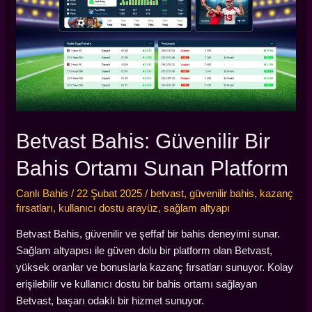
Betvast Bahis: Güvenilir Bir
Bahis Ortamı Sunan Platform
Canlı Bahis
/
22 Şubat 2025
/
betvast
,
güvenilir bahis
,
kazanç
fırsatları
,
kullanıcı dostu arayüz
,
sağlam altyapı
Betvast Bahis, güvenilir ve şeffaf bir bahis deneyimi sunar.
Sağlam altyapısı ile güven dolu bir platform olan Betvast,
yüksek oranlar ve bonuslarla kazanç fırsatları sunuyor. Kolay
erişilebilir ve kullanıcı dostu bir bahis ortamı sağlayan
Betvast, başarı odaklı bir hizmet sunuyor.