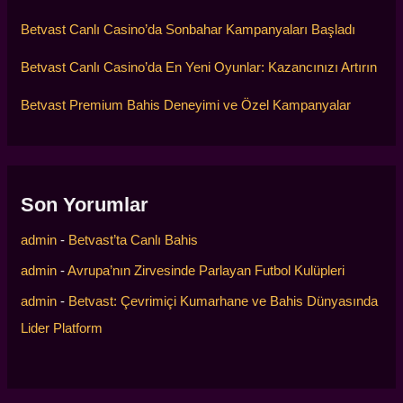
Betvast Canlı Casino’da Sonbahar Kampanyaları Başladı
Betvast Canlı Casino’da En Yeni Oyunlar: Kazancınızı Artırın
Betvast Premium Bahis Deneyimi ve Özel Kampanyalar
Son Yorumlar
admin
-
Betvast’ta Canlı Bahis
admin
-
Avrupa’nın Zirvesinde Parlayan Futbol Kulüpleri
admin
-
Betvast: Çevrimiçi Kumarhane ve Bahis Dünyasında
Lider Platform