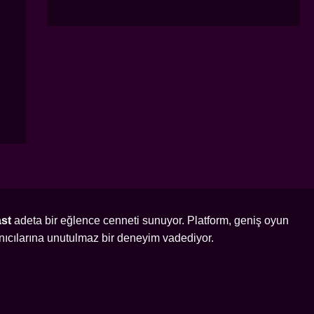
st
adeta bir eğlence cenneti sunuyor. Platform, geniş oyun
anıcılarına unutulmaz bir deneyim vadediyor.