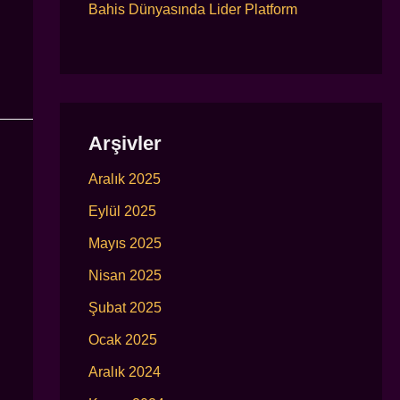
Bahis Dünyasında Lider Platform
Arşivler
Aralık 2025
Eylül 2025
Mayıs 2025
Nisan 2025
Şubat 2025
Ocak 2025
Aralık 2024