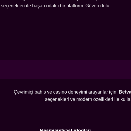
seçenekleri ile başarı odaklı bir platform. Güven dolu
Çevrimiçi bahis ve casino deneyimi arayanlar için,
Betva
seçenekleri ve modern özellikleri ile kull
Resmi Betvast Blogları