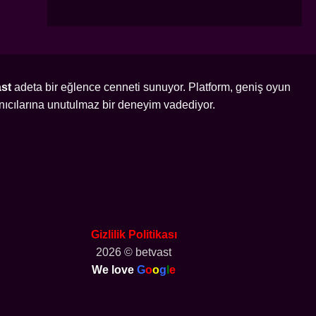
st
adeta bir eğlence cenneti sunuyor. Platform, geniş oyun
anıcılarına unutulmaz bir deneyim vadediyor.
Gizlilik Politikası
2026 © betvast
We love
G
o
o
g
l
e