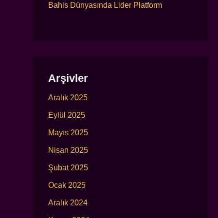
Bahis Dünyasında Lider Platform
Arşivler
Aralık 2025
Eylül 2025
Mayıs 2025
Nisan 2025
Şubat 2025
Ocak 2025
Aralık 2024