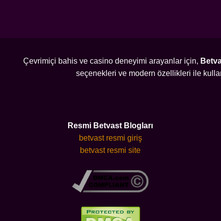
Çevrimiçi bahis ve casino deneyimi arayanlar için,
Betva
seçenekleri ve modern özellikleri ile kull
Resmi Betvast Blogları
betvast resmi giriş
betvast resmi site