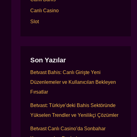
Canlı Casino
Slot
Son Yazılar
Betvast Bahis: Canlı Girişte Yeni
Düzenlemeler ve Kullanıcıları Bekleyen
Fırsatlar
Betvast: Türkiye’deki Bahis Sektöründe
Yükselen Trendler ve Yenilikçi Çözümler
Betvast Canlı Casino’da Sonbahar