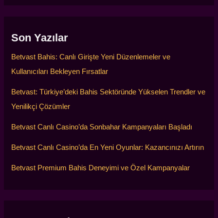
Son Yazılar
Betvast Bahis: Canlı Girişte Yeni Düzenlemeler ve
Kullanıcıları Bekleyen Fırsatlar
Betvast: Türkiye’deki Bahis Sektöründe Yükselen Trendler ve
Yenilikçi Çözümler
Betvast Canlı Casino’da Sonbahar Kampanyaları Başladı
Betvast Canlı Casino’da En Yeni Oyunlar: Kazancınızı Artırın
Betvast Premium Bahis Deneyimi ve Özel Kampanyalar