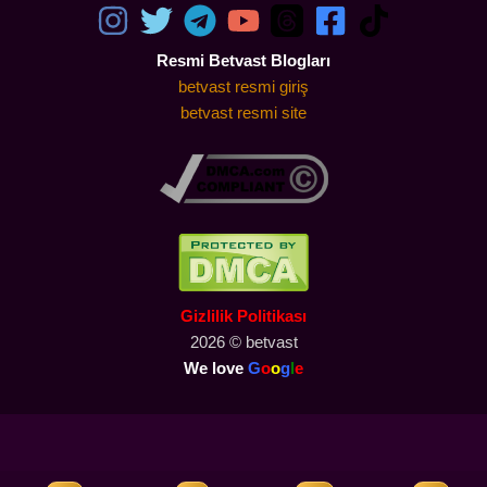
Resmi Betvast Blogları
betvast resmi giriş
betvast resmi site
Gizlilik Politikası
2026 © betvast
We love
G
o
o
g
l
e