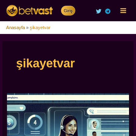
İçeriğe
atla
Giriş
Main
Anasayfa
»
şikayetvar
Men
şikayetvar