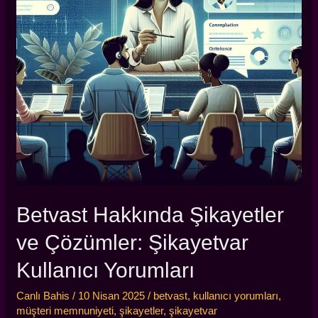
Betvast Hakkında Şikayetler
ve Çözümler: Şikayetvar
Kullanıcı Yorumları
Canlı Bahis
/
10 Nisan 2025
/
betvast
,
kullanıcı yorumları
,
müşteri memnuniyeti
,
şikayetler
,
şikayetvar