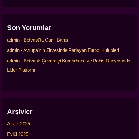
Son Yorumlar
admin
-
Betvast’ta Canlı Bahis
admin
-
Avrupa’nın Zirvesinde Parlayan Futbol Kulüpleri
admin
-
Betvast: Çevrimiçi Kumarhane ve Bahis Dünyasında
Lider Platform
Arşivler
Aralık 2025
Eylül 2025