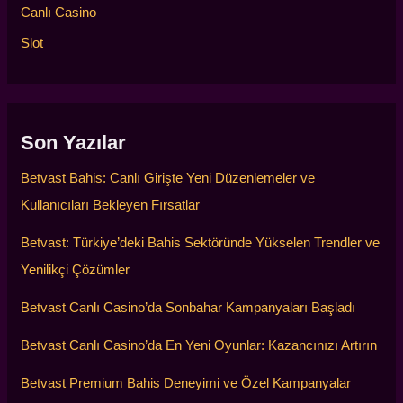
Canlı Casino
Slot
Son Yazılar
Betvast Bahis: Canlı Girişte Yeni Düzenlemeler ve
Kullanıcıları Bekleyen Fırsatlar
Betvast: Türkiye’deki Bahis Sektöründe Yükselen Trendler ve
Yenilikçi Çözümler
Betvast Canlı Casino’da Sonbahar Kampanyaları Başladı
Betvast Canlı Casino’da En Yeni Oyunlar: Kazancınızı Artırın
Betvast Premium Bahis Deneyimi ve Özel Kampanyalar